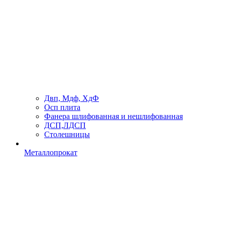
Двп, Мдф, ХдФ
Осп плита
Фанера шлифованная и нешлифованная
ДСП,ЛДСП
Столешницы
Металлопрокат