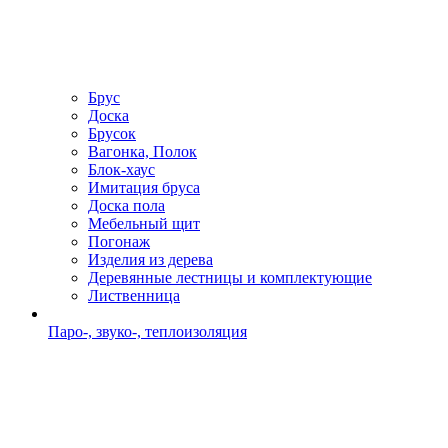
Брус
Доска
Брусок
Вагонка, Полок
Блок-хаус
Имитация бруса
Доска пола
Мебельный щит
Погонаж
Изделия из дерева
Деревянные лестницы и комплектующие
Лиственница
Паро-, звуко-, теплоизоляция