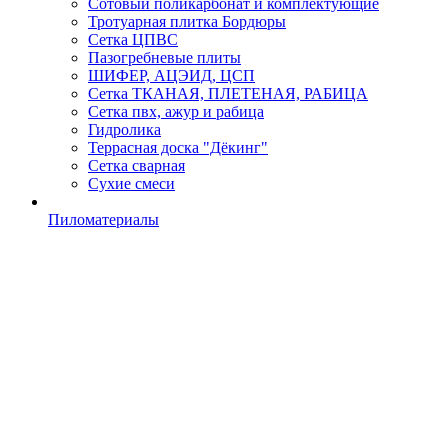
Сотовый поликарбонат и комплектующие
Тротуарная плитка Бордюры
Сетка ЦПВС
Пазогребневые плиты
ШИФЕР, АЦЭИД, ЦСП
Сетка ТКАНАЯ, ПЛЕТЕНАЯ, РАБИЦА
Сетка пвх, ажур и рабица
Гидролика
Террасная доска "Дёкинг"
Сетка сварная
Сухие смеси
Пиломатериалы