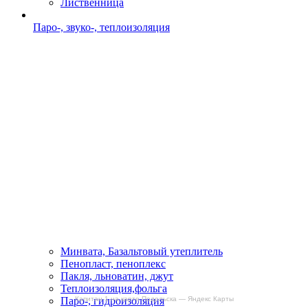
Лиственница
Паро-, звуко-, теплоизоляция
Минвата, Базальтовый утеплитель
Пенопласт, пеноплекс
Пакля, льноватин, джут
Теплоизоляция,фольга
Капитан-1 на карте Подольска — Яндекс Карты
Паро-, гидроизоляция