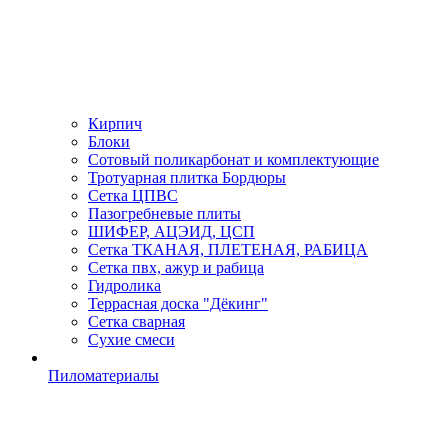
Кирпич
Блоки
Сотовый поликарбонат и комплектующие
Тротуарная плитка Бордюры
Сетка ЦПВС
Пазогребневые плиты
ШИФЕР, АЦЭИД, ЦСП
Сетка ТКАНАЯ, ПЛЕТЕНАЯ, РАБИЦА
Сетка пвх, ажур и рабица
Гидролика
Террасная доска "Дёкинг"
Сетка сварная
Сухие смеси
Пиломатериалы