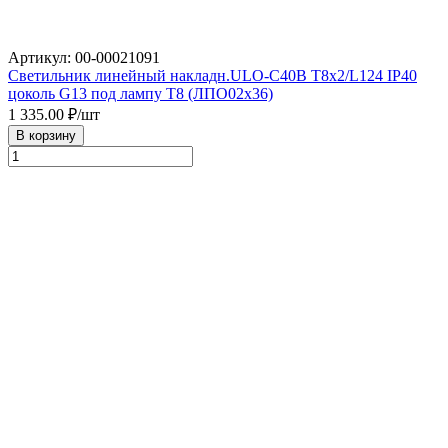
Артикул: 00-00021091
Светильник линейный накладн.ULO-C40B T8х2/L124 IP40
цоколь G13 под лампу Т8 (ЛПО02х36)
1 335.00
₽/шт
В корзину