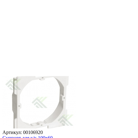
Артикул: 00106920
Суппорт для к/к 100х60