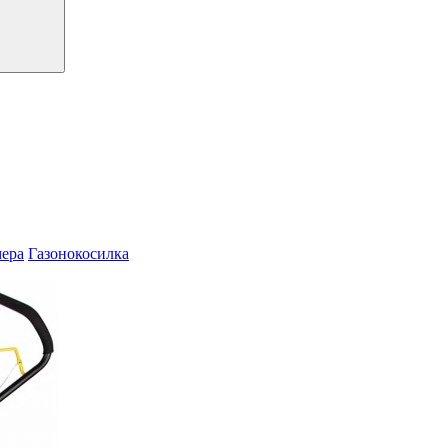
мера
Газонокосилка