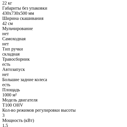
22 кг

Габариты без упаковки 

430х730х500 мм

Ширина скашивания 

42 см

Мульчирование 

нет

Самоходная 

нет

Тип ручки

складная

Травосборник 

есть

Автозапуск 

нет

Большие задние колеса 

есть

Площадь 

1000 м²

Модель двигателя

Т100 OHV

Кол-во режимов регулировки высоты 

3

Мощность (кВт)

1,5
