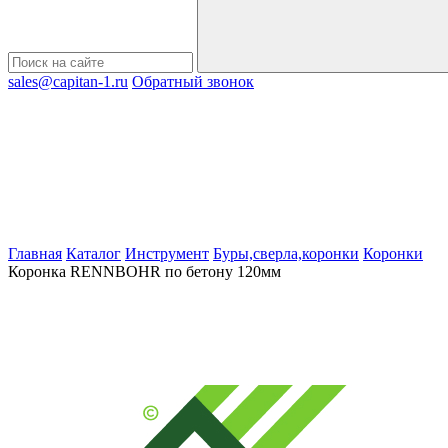
sales@capitan-1.ru
Обратный звонок
Главная
Каталог
Инструмент
Буры,сверла,коронки
Коронки
Коронка RENNBOHR по бетону 120мм