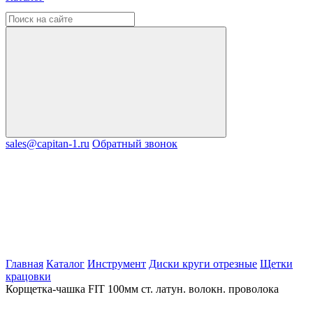
sales@capitan-1.ru
Обратный звонок
Главная
Каталог
Инструмент
Диски круги отрезные
Щетки
крацовки
Корщетка-чашка FIT 100мм ст. латун. волокн. проволока