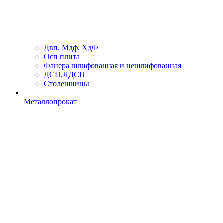
Двп, Мдф, ХдФ
Осп плита
Фанера шлифованная и нешлифованная
ДСП,ЛДСП
Столешницы
Металлопрокат