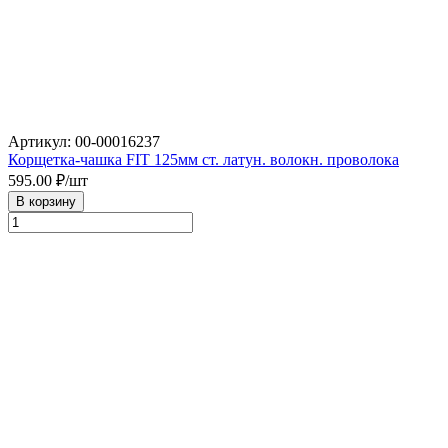
Артикул: 00-00016237
Корщетка-чашка FIT 125мм ст. латун. волокн. проволока
595.00
₽/шт
В корзину