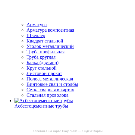
Арматура
Арматура композитная
Швеллер
Квадрат стальной
Уголок металлический
Труба профильная
Труба круглая
Балка (двутавр)
Круг стальной
Листовой прокат
Полоса металлическая
Винтовые сваи и столбы
Сетка сварная в картах
Стальная проволока
Асбестоцементные трубы
Капитан-1 на карте Подольска — Яндекс Карты