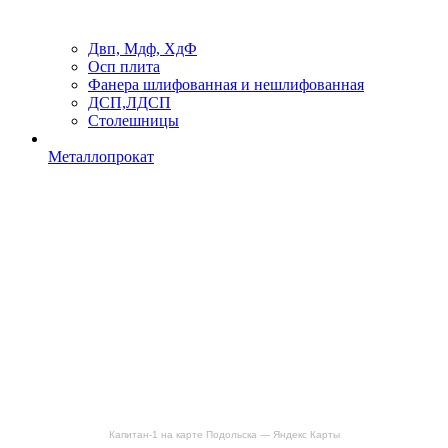
Двп, Мдф, ХдФ
Осп плита
Фанера шлифованная и нешлифованная
ДСП,ЛДСП
Столешницы
Металлопрокат
Капитан-1 на карте Подольска — Яндекс Карты