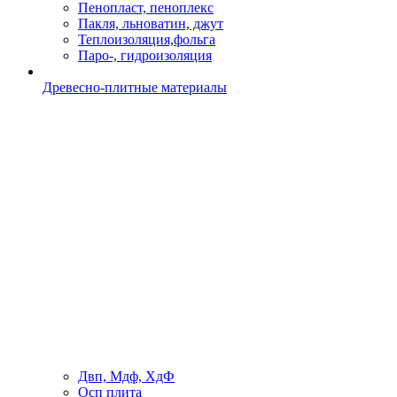
Пенопласт, пеноплекс
Пакля, льноватин, джут
Теплоизоляция,фольга
Паро-, гидроизоляция
Древесно-плитные материалы
Двп, Мдф, ХдФ
Осп плита