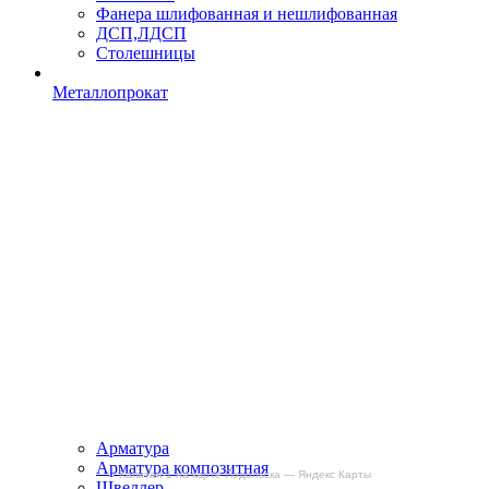
Фанера шлифованная и нешлифованная
ДСП,ЛДСП
Столешницы
Металлопрокат
Арматура
Арматура композитная
Капитан-1 на карте Подольска — Яндекс Карты
Швеллер