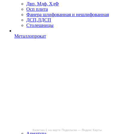
Двп, Мдф, ХдФ
Осп плита
Фанера шлифованная и нешлифованная
ДСП,ЛДСП
Столешницы
Металлопрокат
Капитан-1 на карте Подольска — Яндекс Карты
Арматура