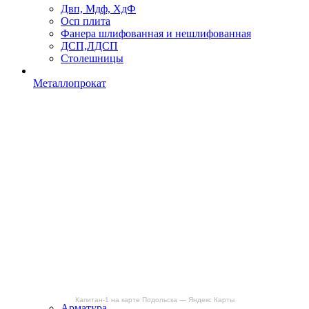
Двп, Мдф, ХдФ
Осп плита
Фанера шлифованная и нешлифованная
ДСП,ЛДСП
Столешницы
Металлопрокат
Капитан-1 на карте Подольска — Яндекс Карты
Арматура