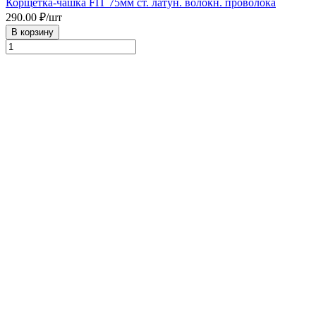
Корщетка-чашка FIT 75мм ст. латун. волокн. проволока
290.00
₽/шт
В корзину