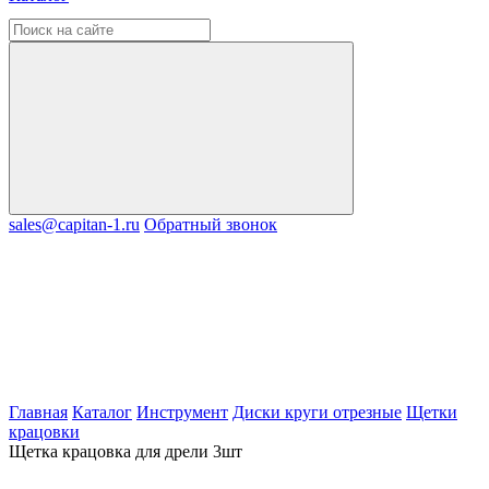
sales@capitan-1.ru
Обратный звонок
Главная
Каталог
Инструмент
Диски круги отрезные
Щетки
крацовки
Щетка крацовка для дрели 3шт