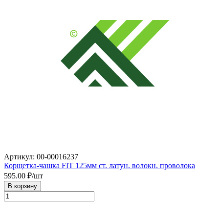
Артикул: 00-00016237
Корщетка-чашка FIT 125мм ст. латун. волокн. проволока
595.00
₽/шт
В корзину