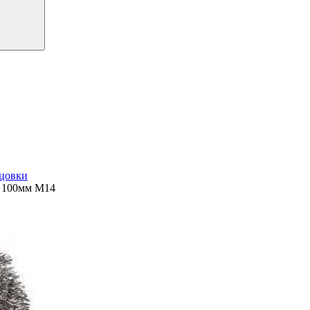
цовки
 100мм М14