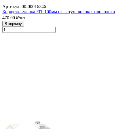
Артикул: 00-00016246
Корщетка-чашка FIT 100мм ст. латун. волокн. проволока
470.00
₽/шт
В корзину