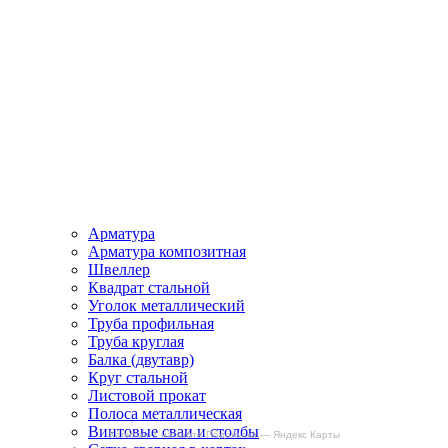
Арматура
Арматура композитная
Швеллер
Квадрат стальной
Уголок металлический
Труба профильная
Труба круглая
Балка (двутавр)
Круг стальной
Листовой прокат
Полоса металлическая
Винтовые сваи и столбы
Капитан-1 на карте Подольска — Яндекс Карты