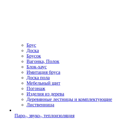
Брус
Доска
Брусок
Вагонка, Полок
Блок-хаус
Имитация бруса
Доска пола
Мебельный щит
Погонаж
Изделия из дерева
Деревянные лестницы и комплектующие
Лиственница
Паро-, звуко-, теплоизоляция