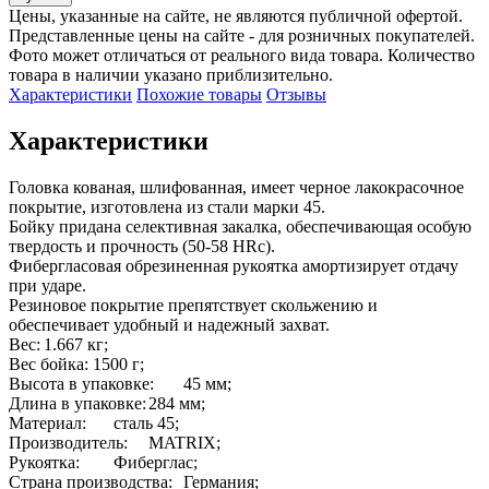
Цены, указанные на сайте, не являются публичной офертой.
Представленные цены на сайте - для розничных покупателей.
Фото может отличаться от реального вида товара. Количество
товара в наличии указано приблизительно.
Характеристики
Похожие товары
Отзывы
Характеристики
Головка кованая, шлифованная, имеет черное лакокрасочное 
покрытие, изготовлена из стали марки 45.

Бойку придана селективная закалка, обеспечивающая особую 
твердость и прочность (50-58 HRc).

Фибергласовая обрезиненная рукоятка амортизирует отдачу 
при ударе.

Резиновое покрытие препятствует скольжению и 
обеспечивает удобный и надежный захват.

Вес:	1.667 кг;

Вес бойка: 1500 г;

Высота в упаковке:	45 мм;

Длина в упаковке:	284 мм;

Материал:	сталь 45;

Производитель:	MATRIX;

Рукоятка:	Фиберглас;

Страна производства:	Германия;
