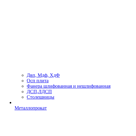
Двп, Мдф, ХдФ
Осп плита
Фанера шлифованная и нешлифованная
ДСП,ЛДСП
Столешницы
Металлопрокат