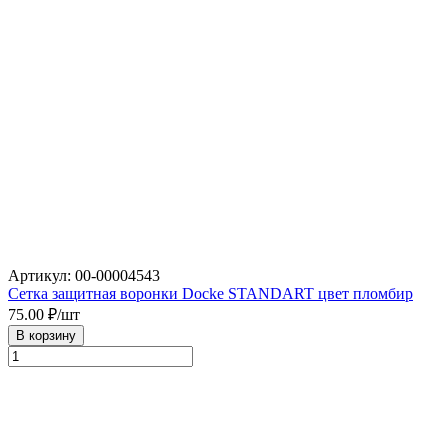
Артикул: 00-00004543
Сетка защитная воронки Docke STANDART цвет пломбир
75.00
₽/шт
В корзину