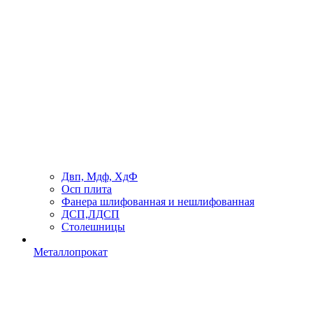
Двп, Мдф, ХдФ
Осп плита
Фанера шлифованная и нешлифованная
ДСП,ЛДСП
Столешницы
Металлопрокат