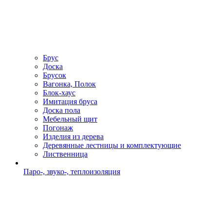
Брус
Доска
Брусок
Вагонка, Полок
Блок-хаус
Имитация бруса
Доска пола
Мебельный щит
Погонаж
Изделия из дерева
Деревянные лестницы и комплектующие
Лиственница
Паро-, звуко-, теплоизоляция