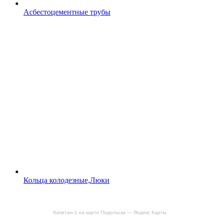
Асбестоцементные трубы
Кольца колодезные,Люки
Капитан-1 на карте Подольска — Яндекс Карты