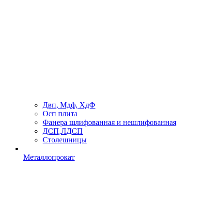
Двп, Мдф, ХдФ
Осп плита
Фанера шлифованная и нешлифованная
ДСП,ЛДСП
Столешницы
Металлопрокат