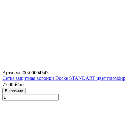
Артикул: 00-00004543
Сетка защитная воронки Docke STANDART цвет пломбир
75.00
₽/шт
В корзину