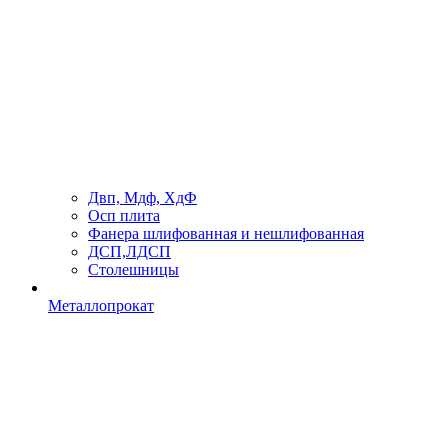
Двп, Мдф, ХдФ
Осп плита
Фанера шлифованная и нешлифованная
ДСП,ЛДСП
Столешницы
Металлопрокат