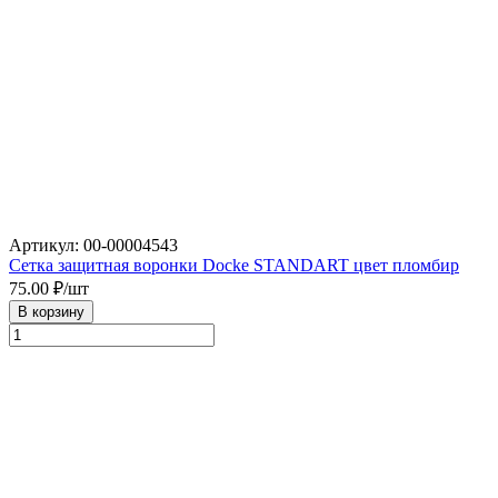
Артикул: 00-00004543
Сетка защитная воронки Docke STANDART цвет пломбир
75.00
₽/шт
В корзину