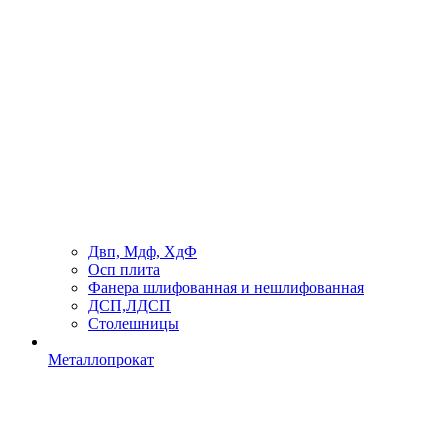
Двп, Мдф, ХдФ
Осп плита
Фанера шлифованная и нешлифованная
ДСП,ЛДСП
Столешницы
Металлопрокат