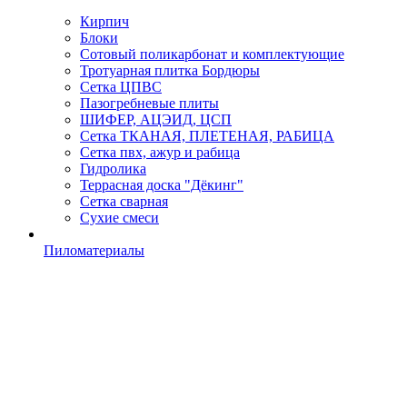
Кирпич
Блоки
Сотовый поликарбонат и комплектующие
Тротуарная плитка Бордюры
Сетка ЦПВС
Пазогребневые плиты
ШИФЕР, АЦЭИД, ЦСП
Сетка ТКАНАЯ, ПЛЕТЕНАЯ, РАБИЦА
Сетка пвх, ажур и рабица
Гидролика
Террасная доска "Дёкинг"
Сетка сварная
Сухие смеси
Пиломатериалы