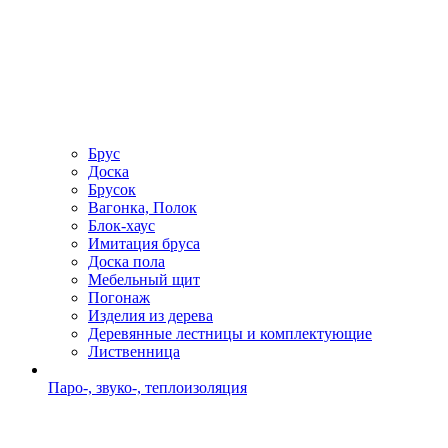
Брус
Доска
Брусок
Вагонка, Полок
Блок-хаус
Имитация бруса
Доска пола
Мебельный щит
Погонаж
Изделия из дерева
Деревянные лестницы и комплектующие
Лиственница
Паро-, звуко-, теплоизоляция