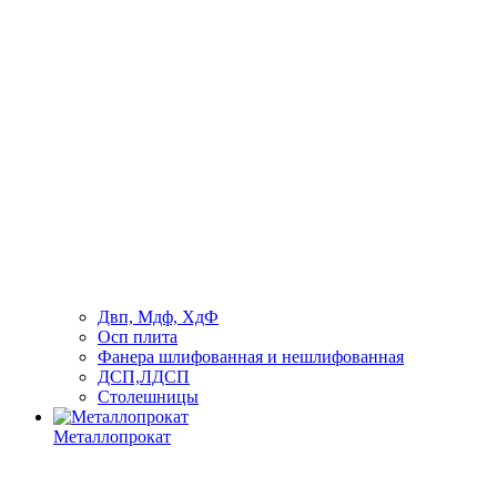
Двп, Мдф, ХдФ
Осп плита
Фанера шлифованная и нешлифованная
ДСП,ЛДСП
Столешницы
Металлопрокат