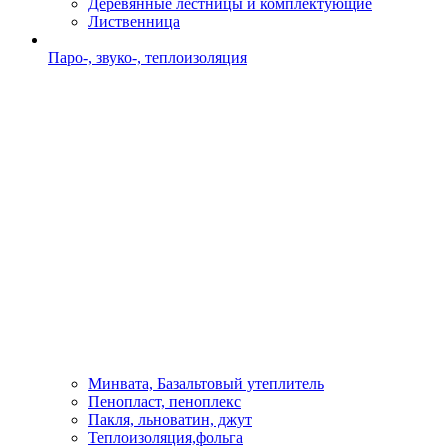
Деревянные лестницы и комплектующие
Лиственница
Паро-, звуко-, теплоизоляция
Минвата, Базальтовый утеплитель
Пенопласт, пеноплекс
Пакля, льноватин, джут
Теплоизоляция,фольга