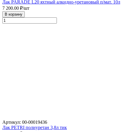
Лак PARADE L20 яхтный алкидно-уретановый п/мат. 10л
7 200.00
₽/шт
В корзину
Артикул: 00-00019436
Лак PETRI полиуретан 3,8л тик