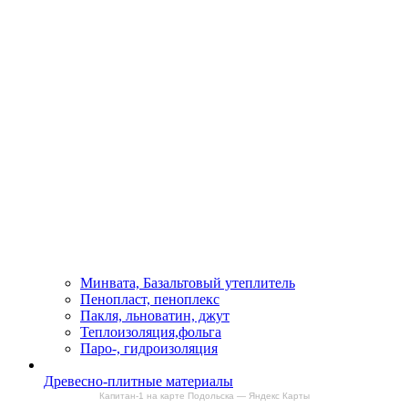
Минвата, Базальтовый утеплитель
Пенопласт, пеноплекс
Пакля, льноватин, джут
Теплоизоляция,фольга
Паро-, гидроизоляция
Древесно-плитные материалы
Капитан-1 на карте Подольска — Яндекс Карты