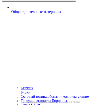
Общестроительные материалы
Кирпич
Блоки
Сотовый поликарбонат и комплектующие
Тротуарная плитка Бордюры
Капитан-1 на карте Подольска — Яндекс Карты
Сетка ЦПВС