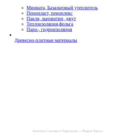
Минвата, Базальтовый утеплитель
Пенопласт, пеноплекс
Пакля, льноватин, джут
Теплоизоляция,фольга
Паро-, гидроизоляция
Древесно-плитные материалы
Капитан-1 на карте Подольска — Яндекс Карты