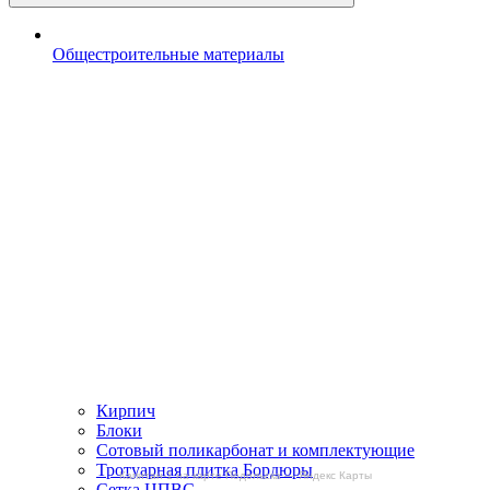
Общестроительные материалы
Кирпич
Блоки
Сотовый поликарбонат и комплектующие
Тротуарная плитка Бордюры
Капитан-1 на карте Подольска — Яндекс Карты
Сетка ЦПВС