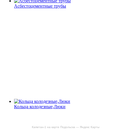
Асбестоцементные трубы
Кольца колодезные,Люки
Капитан-1 на карте Подольска — Яндекс Карты