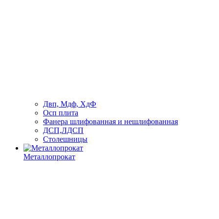
Двп, Мдф, ХдФ
Осп плита
Фанера шлифованная и нешлифованная
ДСП,ЛДСП
Столешницы
Металлопрокат