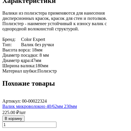
Характеристики
Валики из полиэстера применяются для нанесения 
дисперсионных красок, красок для стен и потолков. 
Полиэстер - наименее устойчивый к износу валик с 
однородной волокнистой структурой.

Бренд:	Color Expert	

Тип:	Валик без ручки	

Высота ворса: 18мм	

Диаметр посадки: 8 мм	

Диаметр ядра:47мм		

Ширина валика:180мм	

Материал шубки:Полиэстр
Похожие товары
Артикул: 00-00022324
Валик микроволокно 40/62мм 230мм
225.00
₽/шт
В корзину