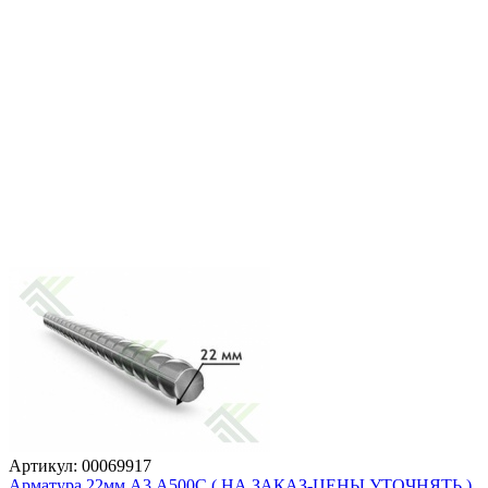
Артикул: 00069917
Арматура 22мм А3,А500С ( НА ЗАКАЗ-ЦЕНЫ УТОЧНЯТЬ )