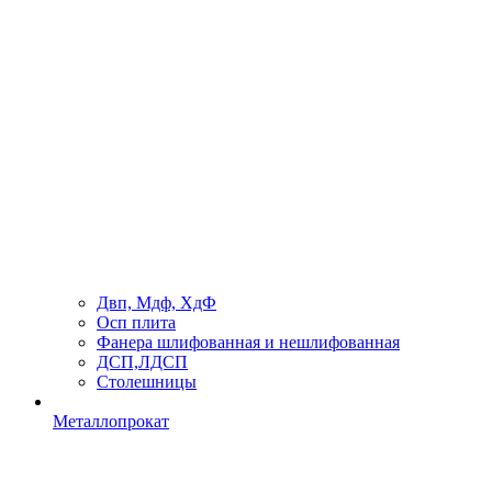
Двп, Мдф, ХдФ
Осп плита
Фанера шлифованная и нешлифованная
ДСП,ЛДСП
Столешницы
Металлопрокат