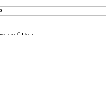
0
Рым-гайка
Шайба