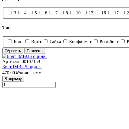
3
4
5
6
7
8
10
12
16
17
2
Тип
Болт
Винт
Гайка
Конфирмат
Рым-болт
Сбросить
Показать
Артикул: 00107159
Болт IMBUS оцинк.
470.00
₽/килограмм
В корзину