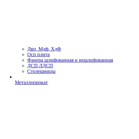
Двп, Мдф, ХдФ
Осп плита
Фанера шлифованная и нешлифованная
ДСП,ЛДСП
Столешницы
Металлопрокат