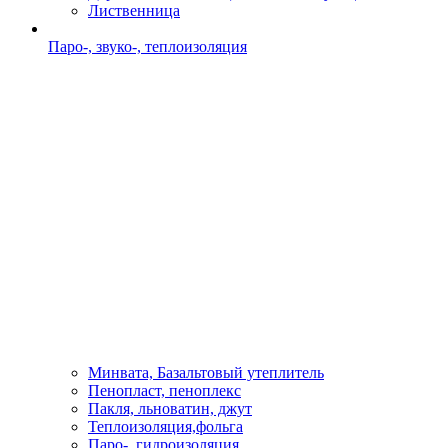
Лиственница
Паро-, звуко-, теплоизоляция
Минвата, Базальтовый утеплитель
Пенопласт, пеноплекс
Пакля, льноватин, джут
Теплоизоляция,фольга
Паро-, гидроизоляция