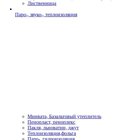
Лиственница
Паро-, звуко-, теплоизоляция
Минвата, Базальтовый утеплитель
Пенопласт, пеноплекс
Пакля, льноватин, джут
Теплоизоляция,фольга
Паро-, гидроизоляция