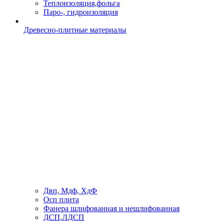
Теплоизоляция,фольга
Паро-, гидроизоляция
Древесно-плитные материалы
Двп, Мдф, ХдФ
Осп плита
Фанера шлифованная и нешлифованная
ДСП,ЛДСП