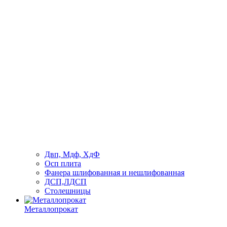
Двп, Мдф, ХдФ
Осп плита
Фанера шлифованная и нешлифованная
ДСП,ЛДСП
Столешницы
Металлопрокат