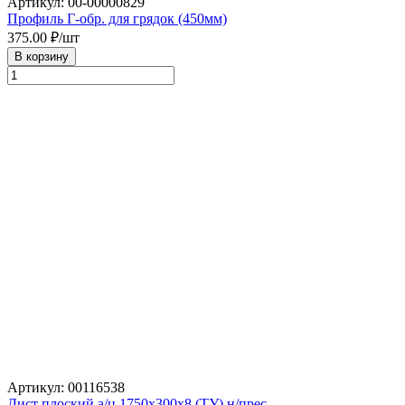
Артикул: 00-00000829
Профиль Г-обр. для грядок (450мм)
375.00
₽/шт
В корзину
Артикул: 00116538
Лист плоский а/ц 1750х300х8 (ТУ) н/прес