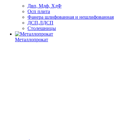
Двп, Мдф, ХдФ
Осп плита
Фанера шлифованная и нешлифованная
ДСП,ЛДСП
Столешницы
Металлопрокат