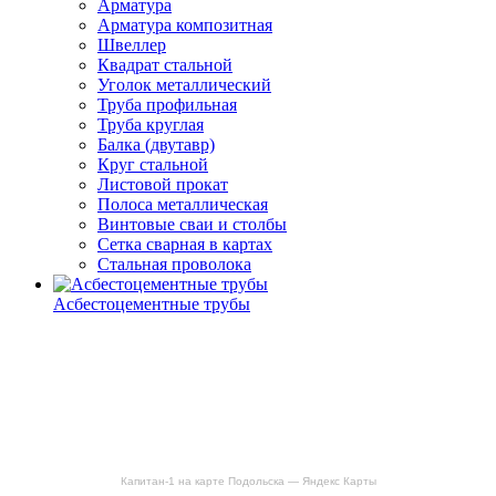
Арматура
Арматура композитная
Швеллер
Квадрат стальной
Уголок металлический
Труба профильная
Труба круглая
Балка (двутавр)
Круг стальной
Листовой прокат
Полоса металлическая
Винтовые сваи и столбы
Сетка сварная в картах
Стальная проволока
Асбестоцементные трубы
Капитан-1 на карте Подольска — Яндекс Карты