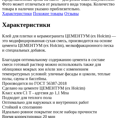
Фото может отличаться от реального вида товара. Количество
товара в наличии указано приблизительно.
Характеристики
Похожие товары
Отзывы
Характеристики
Клей для плитки и керамогранита ЦЕМЕНТУМ (ex Holcim) — 
это модифицированная сухая смесь, производится на основе 
цемента ЦЕМЕНТУМ (ex Holcim), мелкофракционного песка 
и специальных добавок.

Благодаря оптимальному содержанию цемента в составе 
смеси готовый раствор можно использовать также для 
облицовки мокрых зон и/или зон с изменением 
температурных условий: уличные фасады и цоколи, теплые 
полы, сауны и бассейны.

Производится по ГОСТ 56387-2018

Сделано на цементе ЦЕМЕНТУМ (ex Holcim)

Класс клея С1 Т - адгезия до 1,1 Мпа

Подходит для теплого пола

Оптимально для наружных и внутренних работ

Стойкий к сползанию

Идеально ровное покрытие после набора прочности

Время корректировки 20 мин
