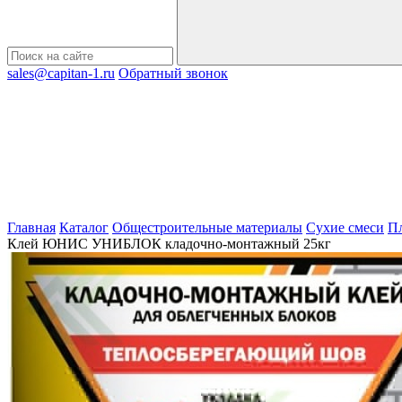
sales@capitan-1.ru
Обратный звонок
Главная
Каталог
Общестроительные материалы
Сухие смеси
П
Клей ЮНИС УНИБЛОК кладочно-монтажный 25кг