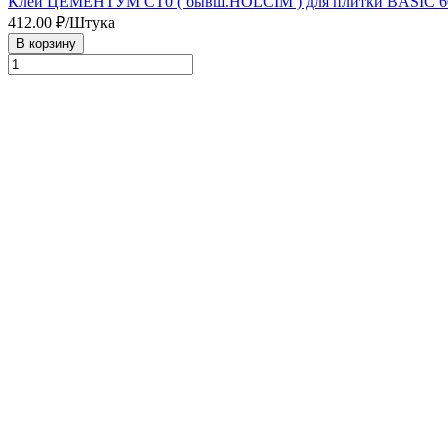
Клей ЦЕМЕНТУМ СТ0 ( бывш.HOLCIM ) для плитки BASIC 60 (
412.00
₽/Штука
В корзину