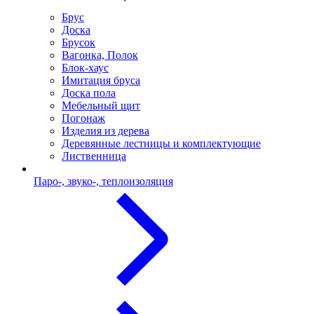
Брус
Доска
Брусок
Вагонка, Полок
Блок-хаус
Имитация бруса
Доска пола
Мебельный щит
Погонаж
Изделия из дерева
Деревянные лестницы и комплектующие
Лиственница
Паро-, звуко-, теплоизоляция