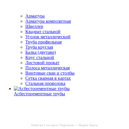
Арматура
Арматура композитная
Швеллер
Квадрат стальной
Уголок металлический
Труба профильная
Труба круглая
Балка (двутавр)
Круг стальной
Листовой прокат
Полоса металлическая
Винтовые сваи и столбы
Сетка сварная в картах
Стальная проволока
Асбестоцементные трубы
Капитан-1 на карте Подольска — Яндекс Карты