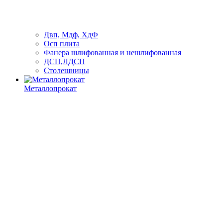
Двп, Мдф, ХдФ
Осп плита
Фанера шлифованная и нешлифованная
ДСП,ЛДСП
Столешницы
Металлопрокат