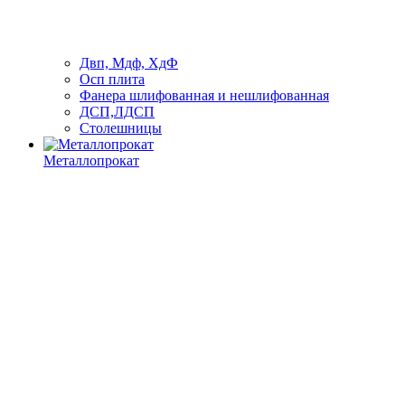
Двп, Мдф, ХдФ
Осп плита
Фанера шлифованная и нешлифованная
ДСП,ЛДСП
Столешницы
Металлопрокат