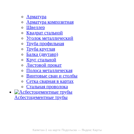
Арматура
Арматура композитная
Швеллер
Квадрат стальной
Уголок металлический
Труба профильная
Труба круглая
Балка (двутавр)
Круг стальной
Листовой прокат
Полоса металлическая
Винтовые сваи и столбы
Сетка сварная в картах
Стальная проволока
Асбестоцементные трубы
Капитан-1 на карте Подольска — Яндекс Карты