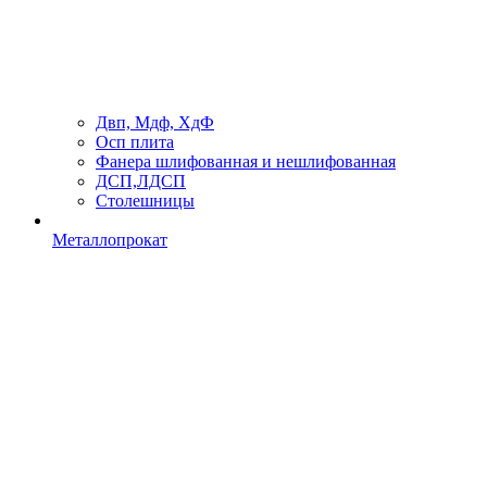
Двп, Мдф, ХдФ
Осп плита
Фанера шлифованная и нешлифованная
ДСП,ЛДСП
Столешницы
Металлопрокат