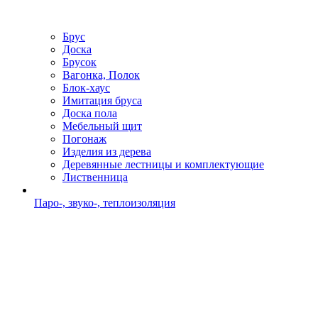
Брус
Доска
Брусок
Вагонка, Полок
Блок-хаус
Имитация бруса
Доска пола
Мебельный щит
Погонаж
Изделия из дерева
Деревянные лестницы и комплектующие
Лиственница
Паро-, звуко-, теплоизоляция