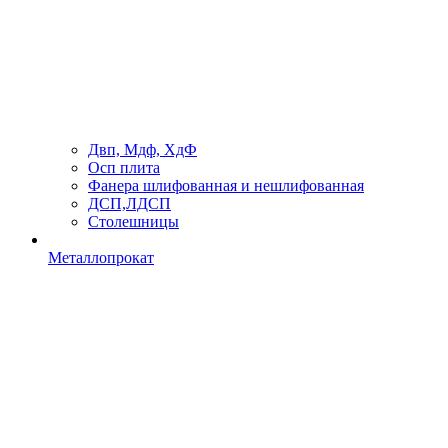
Двп, Мдф, ХдФ
Осп плита
Фанера шлифованная и нешлифованная
ДСП,ЛДСП
Столешницы
Металлопрокат