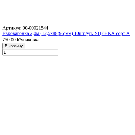
Артикул: 00-00021544
Евровагонка 2,0м (12,5х88(96)мм) 10шт./уп. УЦЕНКА сорт А
750.00
₽/упаковка
В корзину