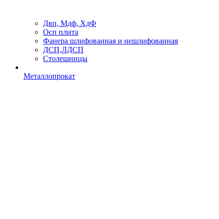
Двп, Мдф, ХдФ
Осп плита
Фанера шлифованная и нешлифованная
ДСП,ЛДСП
Столешницы
Металлопрокат