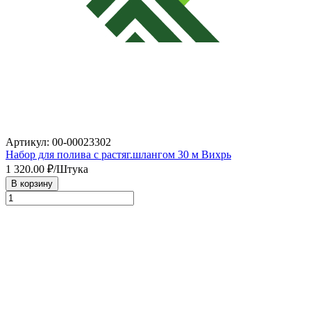
Артикул: 00-00023302
Набор для полива с растяг.шлангом 30 м Вихрь
1 320.00
₽/Штука
В корзину