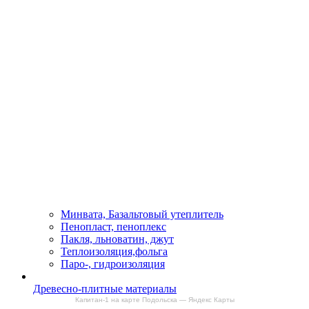
Минвата, Базальтовый утеплитель
Пенопласт, пеноплекс
Пакля, льноватин, джут
Теплоизоляция,фольга
Паро-, гидроизоляция
Древесно-плитные материалы
Капитан-1 на карте Подольска — Яндекс Карты