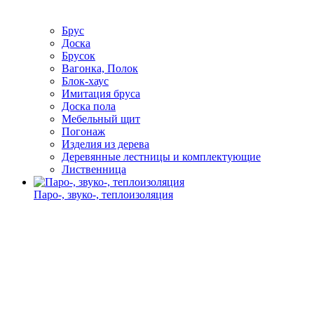
Брус
Доска
Брусок
Вагонка, Полок
Блок-хаус
Имитация бруса
Доска пола
Мебельный щит
Погонаж
Изделия из дерева
Деревянные лестницы и комплектующие
Лиственница
Паро-, звуко-, теплоизоляция