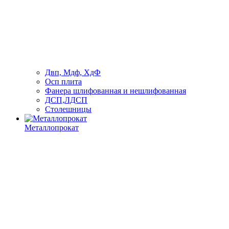
Двп, Мдф, ХдФ
Осп плита
Фанера шлифованная и нешлифованная
ДСП,ЛДСП
Столешницы
Металлопрокат