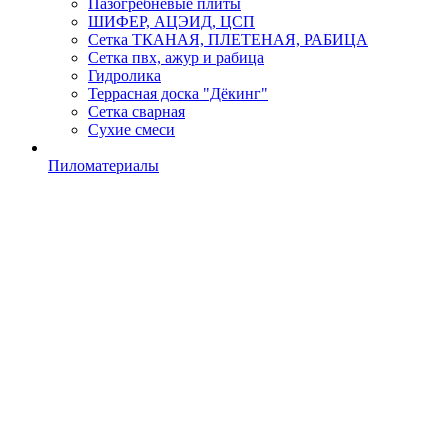
Пазогребневые плиты
ШИФЕР, АЦЭИД, ЦСП
Сетка ТКАНАЯ, ПЛЕТЕНАЯ, РАБИЦА
Сетка пвх, ажур и рабица
Гидролика
Террасная доска "Дёкинг"
Сетка сварная
Сухие смеси
Пиломатериалы