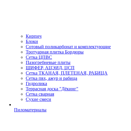
Кирпич
Блоки
Сотовый поликарбонат и комплектующие
Тротуарная плитка Бордюры
Сетка ЦПВС
Пазогребневые плиты
ШИФЕР, АЦЭИД, ЦСП
Сетка ТКАНАЯ, ПЛЕТЕНАЯ, РАБИЦА
Сетка пвх, ажур и рабица
Гидролика
Террасная доска "Дёкинг"
Сетка сварная
Сухие смеси
Пиломатериалы