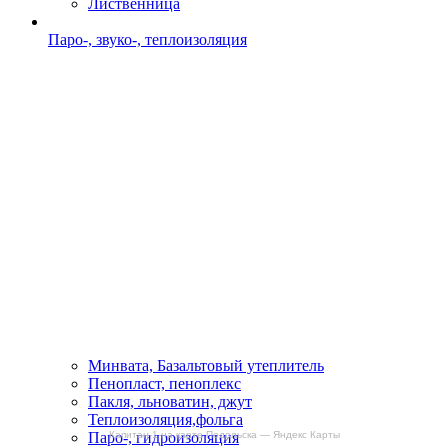
Лиственница
Паро-, звуко-, теплоизоляция
Минвата, Базальтовый утеплитель
Пенопласт, пеноплекс
Пакля, льноватин, джут
Теплоизоляция,фольга
Капитан-1 на карте Подольска — Яндекс Карты
Паро-, гидроизоляция