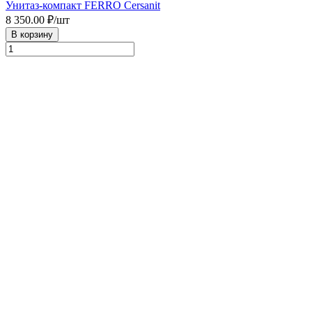
Унитаз-компакт FERRO Cersanit
8 350.00
₽/шт
В корзину