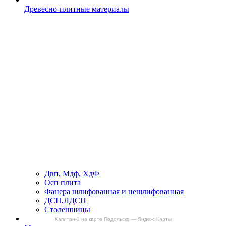
Древесно-плитные материалы
Двп, Мдф, ХдФ
Осп плита
Фанера шлифованная и нешлифованная
ДСП,ЛДСП
Столешницы
Капитан-1 на карте Подольска — Яндекс Карты