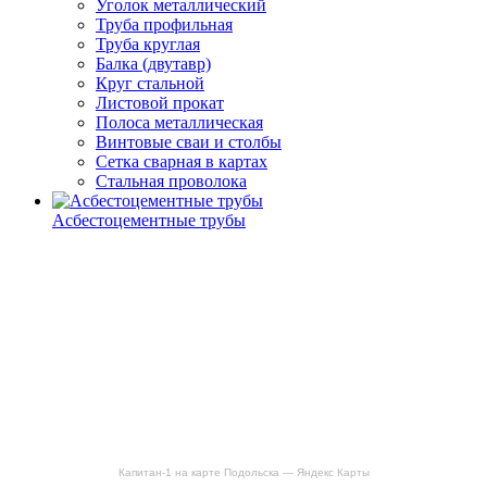
Уголок металлический
Труба профильная
Труба круглая
Балка (двутавр)
Круг стальной
Листовой прокат
Полоса металлическая
Винтовые сваи и столбы
Сетка сварная в картах
Стальная проволока
Асбестоцементные трубы
Капитан-1 на карте Подольска — Яндекс Карты