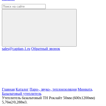
sales@capitan-1.ru
Обратный звонок
Главная
Каталог
Паро-, звуко-, теплоизоляция
Минвата,
Базальтовый утеплитель
Утеплитель базальтовый ТН Роклайт 50мм (600х1200мм)
5,76м2/0,288м3.