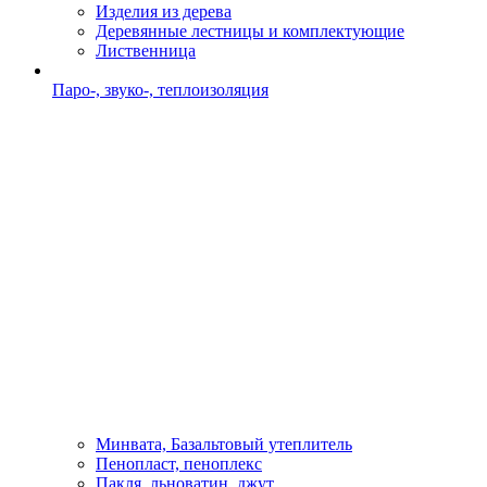
Изделия из дерева
Деревянные лестницы и комплектующие
Лиственница
Паро-, звуко-, теплоизоляция
Минвата, Базальтовый утеплитель
Пенопласт, пеноплекс
Пакля, льноватин, джут