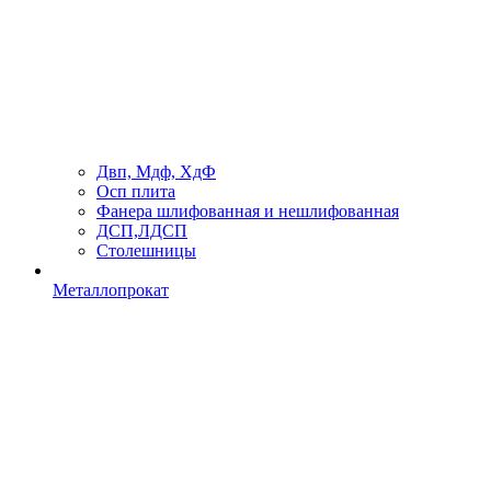
Двп, Мдф, ХдФ
Осп плита
Фанера шлифованная и нешлифованная
ДСП,ЛДСП
Столешницы
Металлопрокат