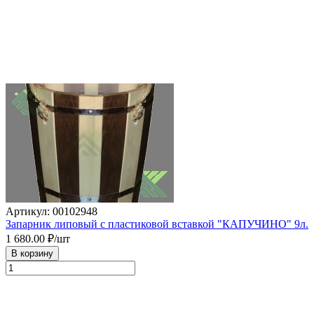
Артикул: 00102948
Запарник липовый с пластиковой вставкой "КАПУЧИНО" 9л.
1 680.00
₽/шт
В корзину