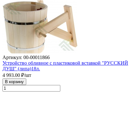
Артикул: 00-00011866
Устройство обливное с пластиковой вставкой "РУССКИЙ
ДУШ" (липа)18л.
4 993.00
₽/шт
В корзину