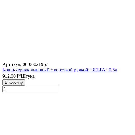
Артикул: 00-00021957
Ковш-черпак липовый с короткой ручкой "ЗЕБРА" 0,5л
912.00
₽/Штука
В корзину