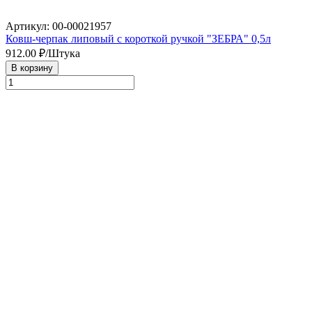
Артикул: 00-00021957
Ковш-черпак липовый с короткой ручкой "ЗЕБРА" 0,5л
912.00
₽/Штука
В корзину