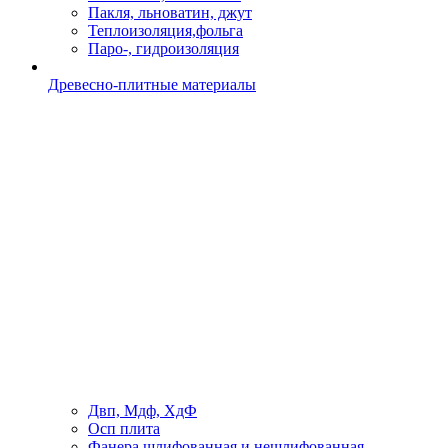
Пакля, льноватин, джут
Теплоизоляция,фольга
Паро-, гидроизоляция
Древесно-плитные материалы
Двп, Мдф, ХдФ
Осп плита
Фанера шлифованная и нешлифованная